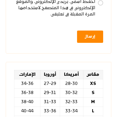
احفظ اسمي، بريدي الإلكتروني، والموقع
الإلكتروني في هذا المتصفح لاستخدامها
المرة المقبلة في تعليقي.
مقاس
أمريكا
أوروبا
الإمارات
34-36
27-29
28-30
XS
36-38
29-31
30-32
S
38-40
31-33
32-33
M
40-44
33-36
33-34
L