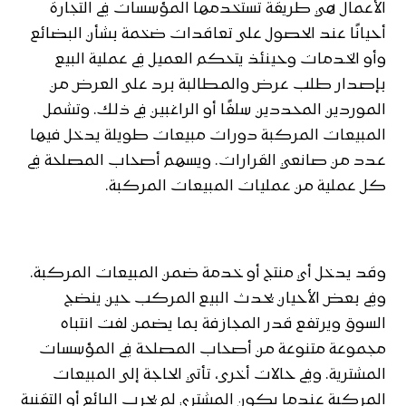
الأعمال هي طريقة تستخدمها المؤسسات في التجارة
أحيانًا عند الحصول على تعاقدات ضخمة بشأن البضائع
وأو الخدمات وحينئذ يتحكم العميل في عملية البيع
بإصدار طلب عرض والمطالبة برد على العرض من
الموردين المحددين سلفًا أو الراغبين في ذلك. وتشمل
المبيعات المركبة دورات مبيعات طويلة يدخل فيها
عدد من صانعي القرارات. ويسهم أصحاب المصلحة في
كل عملية من عمليات المبيعات المركبة.
وقد يدخل أي منتج أو خدمة ضمن المبيعات المركبة.
وفي بعض الأحيان يحدث البيع المركب حين ينضج
السوق ويرتفع قدر المجازفة بما يضمن لفت انتباه
مجموعة متنوعة من أصحاب المصلحة في المؤسسات
المشترية. وفي حالات أخرى، تأتي الحاجة إلى المبيعات
المركبة عندما يكون المشتري لم يجرب البائع أو التقنية